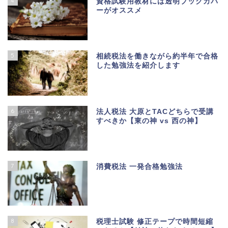
4
資格試験用教材には透明ブックカバ
ーがオススメ
5
相続税法を働きながら約半年で合格
した勉強法を紹介します
6
法人税法 大原とTACどちらで受講
すべきか【東の神 vs 西の神】
7
消費税法 一発合格勉強法
8
税理士試験 修正テープで時間短縮