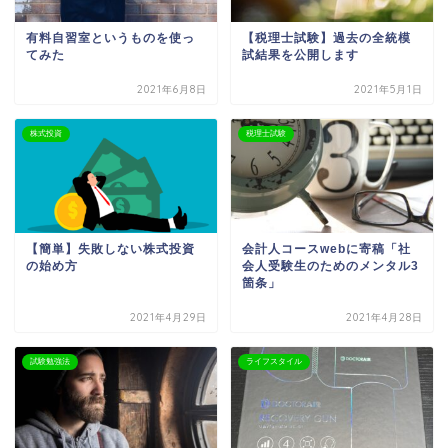
有料自習室というものを使っ
【税理士試験】過去の全統模
てみた
試結果を公開します
2021年6月8日
2021年5月1日
株式投資
税理士試験
【簡単】失敗しない株式投資
会計人コースwebに寄稿「社
の始め方
会人受験生のためのメンタル3
箇条」
2021年4月29日
2021年4月28日
試験勉強法
ライフスタイル