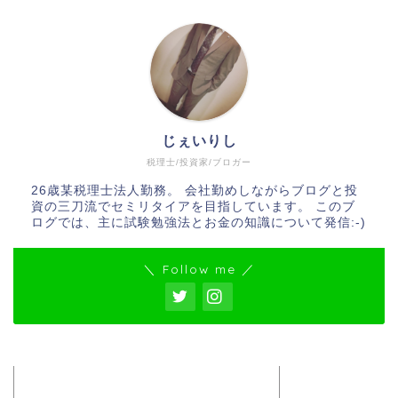
じぇいりし
税理士/投資家/ブロガー
26歳某税理士法人勤務。 会社勤めしながらブログと投
資の三刀流でセミリタイアを目指しています。 このブ
ログでは、主に試験勉強法とお金の知識について発信:-)
＼ Follow me ／