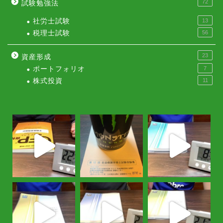
72
試験勉強法
社労士試験
13
税理士試験
56
23
資産形成
ポートフォリオ
7
株式投資
11