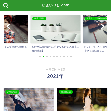
じぇいりし.com
税理士試験
税理士 大学院科目免除
たい！まず何から始める
税理士試験の勉強に必要なものまとめ【三
じぇいりし 人生初not
種の神器】
【全ての悩める...
― ARCHIVES ―
2021年
試験勉強法
税理士試験