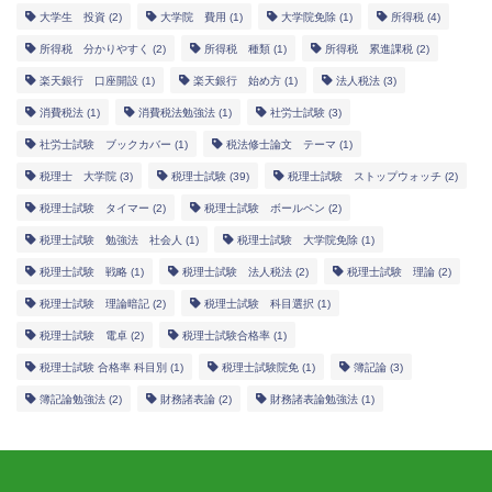
大学生 投資
(2)
大学院 費用
(1)
大学院免除
(1)
所得税
(4)
所得税 分かりやすく
(2)
所得税 種類
(1)
所得税 累進課税
(2)
楽天銀行 口座開設
(1)
楽天銀行 始め方
(1)
法人税法
(3)
消費税法
(1)
消費税法勉強法
(1)
社労士試験
(3)
社労士試験 ブックカバー
(1)
税法修士論文 テーマ
(1)
税理士 大学院
(3)
税理士試験
(39)
税理士試験 ストップウォッチ
(2)
税理士試験 タイマー
(2)
税理士試験 ボールペン
(2)
税理士試験 勉強法 社会人
(1)
税理士試験 大学院免除
(1)
税理士試験 戦略
(1)
税理士試験 法人税法
(2)
税理士試験 理論
(2)
税理士試験 理論暗記
(2)
税理士試験 科目選択
(1)
税理士試験 電卓
(2)
税理士試験合格率
(1)
税理士試験 合格率 科目別
(1)
税理士試験院免
(1)
簿記論
(3)
簿記論勉強法
(2)
財務諸表論
(2)
財務諸表論勉強法
(1)