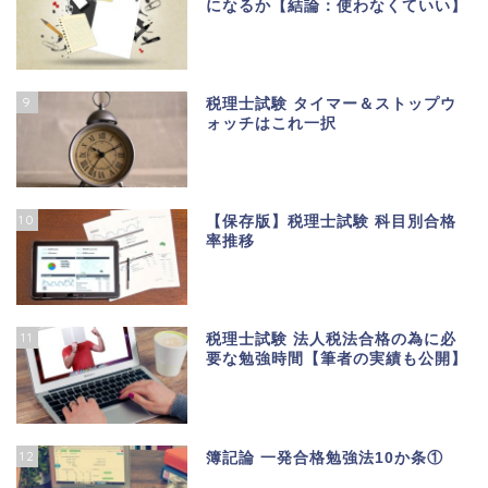
になるか【結論：使わなくていい】
9
税理士試験 タイマー＆ストップウ
ォッチはこれ一択
10
【保存版】税理士試験 科目別合格
率推移
11
税理士試験 法人税法合格の為に必
要な勉強時間【筆者の実績も公開】
12
簿記論 一発合格勉強法10か条①