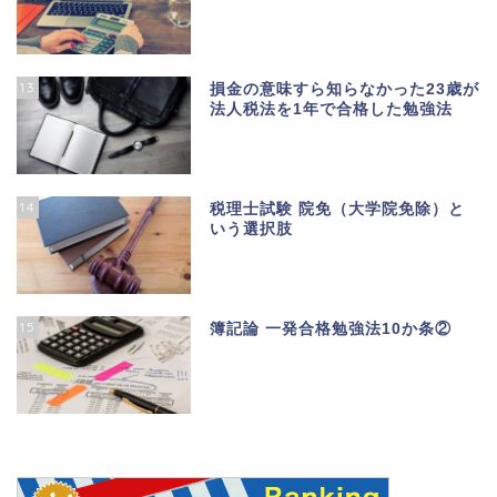
13
損金の意味すら知らなかった23歳が
法人税法を1年で合格した勉強法
14
税理士試験 院免（大学院免除）と
いう選択肢
15
簿記論 一発合格勉強法10か条②