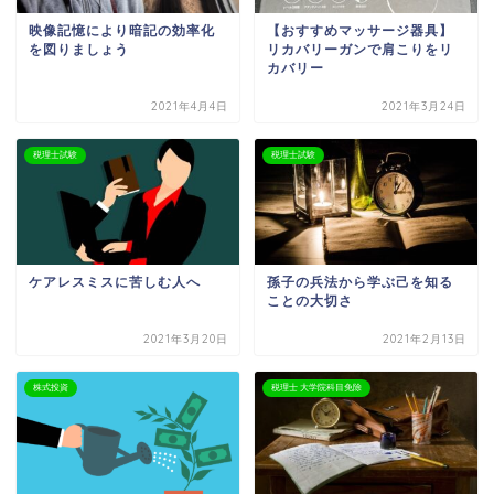
映像記憶により暗記の効率化
【おすすめマッサージ器具】
を図りましょう
リカバリーガンで肩こりをリ
カバリー
2021年4月4日
2021年3月24日
税理士試験
税理士試験
ケアレスミスに苦しむ人へ
孫子の兵法から学ぶ己を知る
ことの大切さ
2021年3月20日
2021年2月13日
株式投資
税理士 大学院科目免除