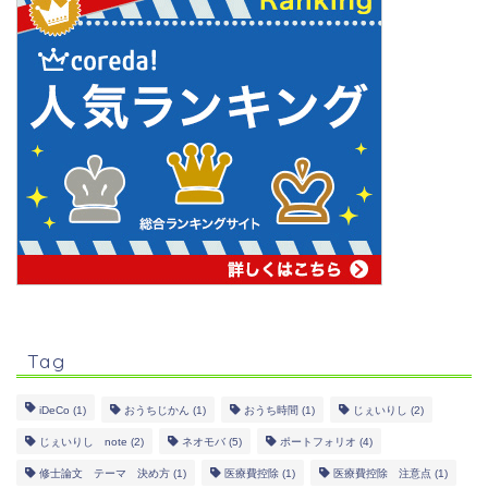
Tag
iDeCo
(1)
おうちじかん
(1)
おうち時間
(1)
じぇいりし
(2)
じぇいりし note
(2)
ネオモバ
(5)
ポートフォリオ
(4)
修士論文 テーマ 決め方
(1)
医療費控除
(1)
医療費控除 注意点
(1)