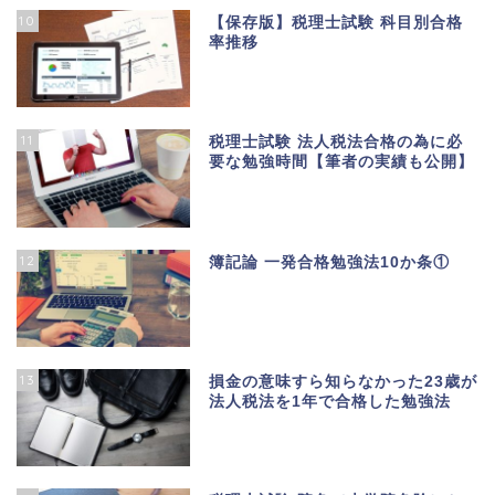
10
【保存版】税理士試験 科目別合格
率推移
11
税理士試験 法人税法合格の為に必
要な勉強時間【筆者の実績も公開】
12
簿記論 一発合格勉強法10か条①
13
損金の意味すら知らなかった23歳が
法人税法を1年で合格した勉強法