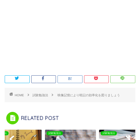
HOME
試験勉強法
映像記憶により暗記の効率化を図りましょう
RELATED POST
勉強法
試験勉強法
試験勉強法