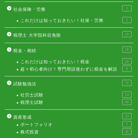
1
社会保険・労務
これだけは知っておきたい！社保・労務
1
10
税理士 大学院科目免除
15
税金・相続
これだけは知っておきたい！税金
10
超々初心者向け！専門用語使わずに税金を解説
5
72
試験勉強法
社労士試験
13
税理士試験
56
23
資産形成
ポートフォリオ
7
株式投資
11