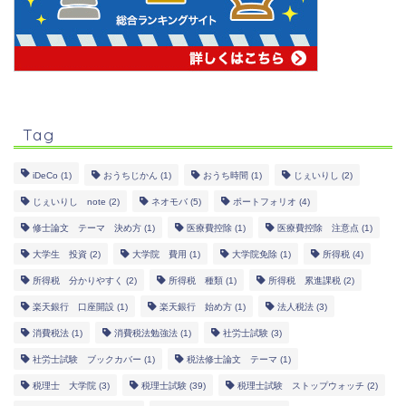
Tag
iDeCo
(1)
おうちじかん
(1)
おうち時間
(1)
じぇいりし
(2)
じぇいりし note
(2)
ネオモバ
(5)
ポートフォリオ
(4)
修士論文 テーマ 決め方
(1)
医療費控除
(1)
医療費控除 注意点
(1)
大学生 投資
(2)
大学院 費用
(1)
大学院免除
(1)
所得税
(4)
所得税 分かりやすく
(2)
所得税 種類
(1)
所得税 累進課税
(2)
楽天銀行 口座開設
(1)
楽天銀行 始め方
(1)
法人税法
(3)
消費税法
(1)
消費税法勉強法
(1)
社労士試験
(3)
社労士試験 ブックカバー
(1)
税法修士論文 テーマ
(1)
税理士 大学院
(3)
税理士試験
(39)
税理士試験 ストップウォッチ
(2)