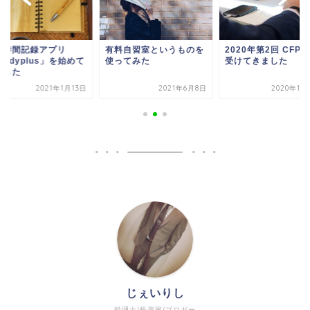
強時間記録アプリ
有料自習室というものを
2020年第2回 CFP
tudyplus」を始めて
使ってみた
受けてきました
ました
2021年1月13日
2021年6月8日
2020年11
じぇいりし
税理士/投資家/ブロガー