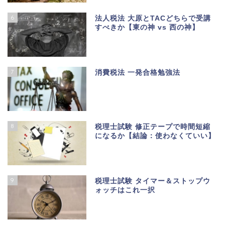
6
法人税法 大原とTACどちらで受講
すべきか【東の神 vs 西の神】
7
消費税法 一発合格勉強法
8
税理士試験 修正テープで時間短縮
になるか【結論：使わなくていい】
9
税理士試験 タイマー＆ストップウ
ォッチはこれ一択