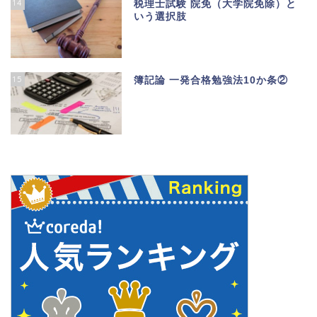
14
税理士試験 院免（大学院免除）と
いう選択肢
15
簿記論 一発合格勉強法10か条②