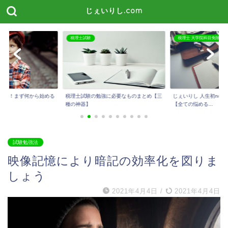
じぇいりし.com
税理士試験
税理士 大学院科目免除
たい！まず何から始める
税理士試験の勉強に必要なものまとめ【三
じぇいりし 人生初not
種の神器】
【全ての悩める...
試験勉強法
映像記憶により暗記の効率化を図りま
しょう
2021年4月4日
/
2021年4月4日