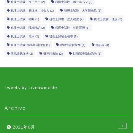
税理士試験 タイマー
(2)
税理士試験 ボールペン
(2)
税理士試験 勉強法 社会人
(1)
税理士試験 大学院免除
(1)
税理士試験 戦略
(1)
税理士試験 法人税法
(2)
税理士試験 理論
(2)
税理士試験 理論暗記
(2)
税理士試験 科目選択
(1)
税理士試験 電卓
(2)
税理士試験合格率
(1)
税理士試験 合格率 科目別
(1)
税理士試験院免
(1)
簿記論
(3)
簿記論勉強法
(2)
財務諸表論
(2)
財務諸表論勉強法
(1)
Tweets by Liveawiselife
Archive
1
2021年6月