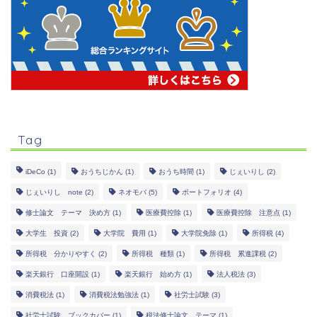
Tag
iDeCo
(1)
おうちじかん
(1)
おうち時間
(1)
じぇいりし
(2)
じぇいりし note
(2)
ネオモバ
(5)
ポートフォリオ
(4)
修士論文 テーマ 決め方
(1)
医療費控除
(1)
医療費控除 注意点
(1)
大学生 投資
(2)
大学院 費用
(1)
大学院免除
(1)
所得税
(4)
所得税 分かりやすく
(2)
所得税 種類
(1)
所得税 累進課税
(2)
楽天銀行 口座開設
(1)
楽天銀行 始め方
(1)
法人税法
(3)
消費税法
(1)
消費税法勉強法
(1)
社労士試験
(3)
社労士試験 ブックカバー
(1)
税法修士論文 テーマ
(1)