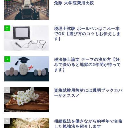
免除 大学院費用比較
2
税理士試験 ボールペンはこれ一本
でOK【選び方のコツもお伝えしま
す】
3
税法修士論文 テーマの決め方【好
みで決めると地獄の2年間が待って
ます】
4
資格試験用教材には透明ブックカバ
ーがオススメ
5
相続税法を働きながら約半年で合格
した勉強法を紹介します