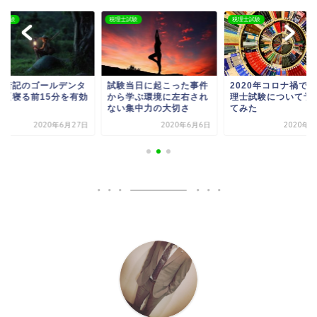
士試験
税理士試験
税理士試験
験当日に起こった事件
2020年コロナ禍での税
理論暗記のゴールデ
ら学ぶ環境に左右され
理士試験について予想し
イム【寝る前15分を
い集中力の大切さ
てみた
活用】
2020年6月6日
2020年6月9日
2020年6月