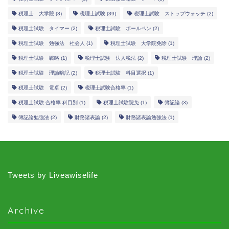
税理士 大学院
(3)
税理士試験
(39)
税理士試験 ストップウォッチ
(2)
税理士試験 タイマー
(2)
税理士試験 ボールペン
(2)
税理士試験 勉強法 社会人
(1)
税理士試験 大学院免除
(1)
税理士試験 戦略
(1)
税理士試験 法人税法
(2)
税理士試験 理論
(2)
税理士試験 理論暗記
(2)
税理士試験 科目選択
(1)
税理士試験 電卓
(2)
税理士試験合格率
(1)
税理士試験 合格率 科目別
(1)
税理士試験院免
(1)
簿記論
(3)
簿記論勉強法
(2)
財務諸表論
(2)
財務諸表論勉強法
(1)
Tweets by Liveawiselife
Archive