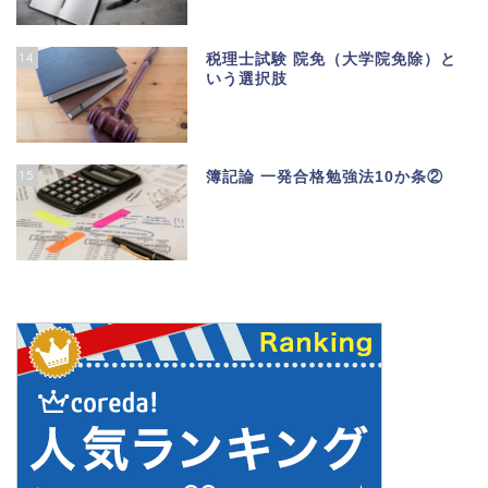
14
税理士試験 院免（大学院免除）と
いう選択肢
15
簿記論 一発合格勉強法10か条②