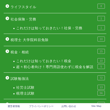
8
ライフスタイル
1
社会保険・労務
これだけは知っておきたい！社保・労務
1
10
税理士 大学院科目免除
15
税金・相続
これだけは知っておきたい！税金
10
超々初心者向け！専門用語使わずに税金を解説
5
72
試験勉強法
社労士試験
13
税理士試験
56
23
資産形成
Site Map
運営者情報
プライバシーポリシー
お問い合わせ