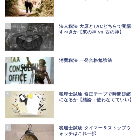
6
法人税法 大原とTACどちらで受講
すべきか【東の神 vs 西の神】
7
消費税法 一発合格勉強法
8
税理士試験 修正テープで時間短縮
になるか【結論：使わなくていい】
9
税理士試験 タイマー＆ストップウ
ォッチはこれ一択