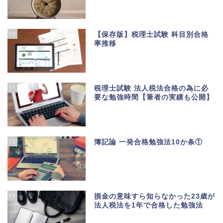
10
【保存版】税理士試験 科目別合格
率推移
11
税理士試験 法人税法合格の為に必
要な勉強時間【筆者の実績も公開】
12
簿記論 一発合格勉強法10か条①
13
損金の意味すら知らなかった23歳が
法人税法を1年で合格した勉強法