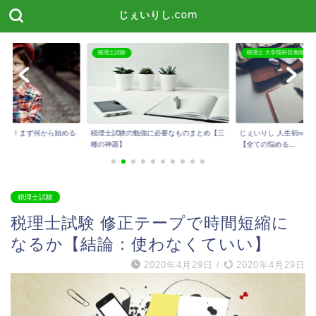
じぇいりし.com
税理士 大学院科目免除
税理士試験
に必要なものまとめ【三
じぇいりし 人生初noteを公開しました！
今話題のスタディング
【全ての悩める...
メリット・デメリッ...
税理士試験
税理士試験 修正テープで時間短縮に
なるか【結論：使わなくていい】
2020年4月29日
/
2020年4月29日