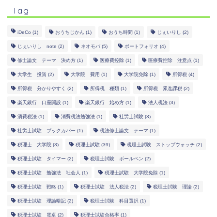
Tag
iDeCo
(1)
おうちじかん
(1)
おうち時間
(1)
じぇいりし
(2)
じぇいりし note
(2)
ネオモバ
(5)
ポートフォリオ
(4)
修士論文 テーマ 決め方
(1)
医療費控除
(1)
医療費控除 注意点
(1)
大学生 投資
(2)
大学院 費用
(1)
大学院免除
(1)
所得税
(4)
所得税 分かりやすく
(2)
所得税 種類
(1)
所得税 累進課税
(2)
楽天銀行 口座開設
(1)
楽天銀行 始め方
(1)
法人税法
(3)
消費税法
(1)
消費税法勉強法
(1)
社労士試験
(3)
社労士試験 ブックカバー
(1)
税法修士論文 テーマ
(1)
税理士 大学院
(3)
税理士試験
(39)
税理士試験 ストップウォッチ
(2)
税理士試験 タイマー
(2)
税理士試験 ボールペン
(2)
税理士試験 勉強法 社会人
(1)
税理士試験 大学院免除
(1)
税理士試験 戦略
(1)
税理士試験 法人税法
(2)
税理士試験 理論
(2)
税理士試験 理論暗記
(2)
税理士試験 科目選択
(1)
税理士試験 電卓
(2)
税理士試験合格率
(1)