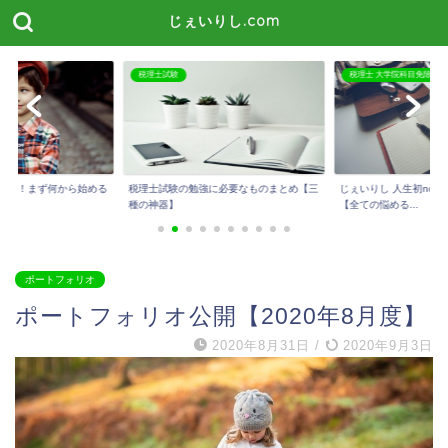
じぇいりし.com
税理士 大学院科目免除
税理士試験
に必要なものまとめ【三
じぇいりし 人生初noteを公開しました！
今話題のスタディング
【全ての悩める...
メリット・デメリッ...
ポートフォリオ
ポートフォリオ公開【2020年8月度】
2020年8月31日
/
2020年9月3日