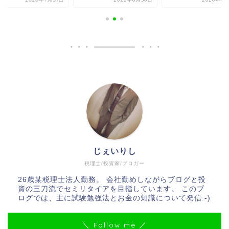
じぇいりし
税理士/投資家/ブロガー
26歳某税理士法人勤務。 会社勤めしながらブログと投
資の三刀流でセミリタイアを目指しています。 このブ
ログでは、主に試験勉強法とお金の知識について発信:-)
＼ Follow me ／