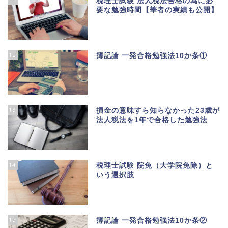
税理士試験 法人税法合格の為に必
要な勉強時間【筆者の実績も公開】
12
簿記論 一発合格勉強法10か条①
13
損金の意味すら知らなかった23歳が
法人税法を1年で合格した勉強法
14
税理士試験 院免（大学院免除）と
いう選択肢
15
簿記論 一発合格勉強法10か条②