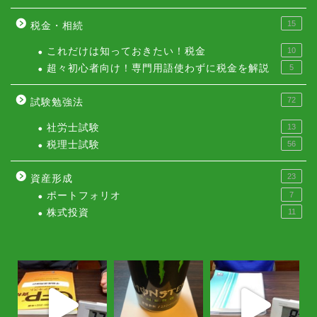
15
税金・相続
これだけは知っておきたい！税金
10
超々初心者向け！専門用語使わずに税金を解説
5
72
試験勉強法
社労士試験
13
税理士試験
56
23
資産形成
ポートフォリオ
7
株式投資
11