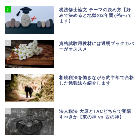
3
税法修士論文 テーマの決め方【好
みで決めると地獄の2年間が待って
ます】
4
資格試験用教材には透明ブックカバ
ーがオススメ
5
相続税法を働きながら約半年で合格
した勉強法を紹介します
6
法人税法 大原とTACどちらで受講
すべきか【東の神 vs 西の神】