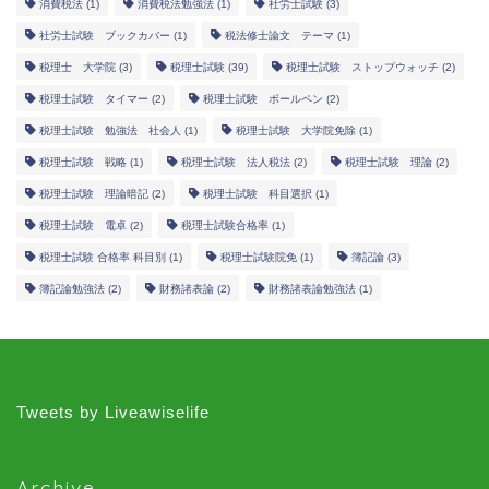
消費税法
(1)
消費税法勉強法
(1)
社労士試験
(3)
社労士試験 ブックカバー
(1)
税法修士論文 テーマ
(1)
税理士 大学院
(3)
税理士試験
(39)
税理士試験 ストップウォッチ
(2)
税理士試験 タイマー
(2)
税理士試験 ボールペン
(2)
税理士試験 勉強法 社会人
(1)
税理士試験 大学院免除
(1)
税理士試験 戦略
(1)
税理士試験 法人税法
(2)
税理士試験 理論
(2)
税理士試験 理論暗記
(2)
税理士試験 科目選択
(1)
税理士試験 電卓
(2)
税理士試験合格率
(1)
税理士試験 合格率 科目別
(1)
税理士試験院免
(1)
簿記論
(3)
簿記論勉強法
(2)
財務諸表論
(2)
財務諸表論勉強法
(1)
Tweets by Liveawiselife
Archive