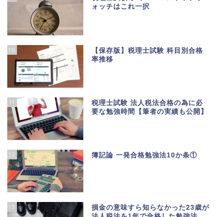
ォッチはこれ一択
10
【保存版】税理士試験 科目別合格
率推移
11
税理士試験 法人税法合格の為に必
要な勉強時間【筆者の実績も公開】
12
簿記論 一発合格勉強法10か条①
13
損金の意味すら知らなかった23歳が
法人税法を1年で合格した勉強法