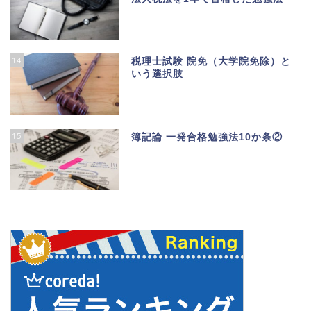
14
税理士試験 院免（大学院免除）と
いう選択肢
15
簿記論 一発合格勉強法10か条②