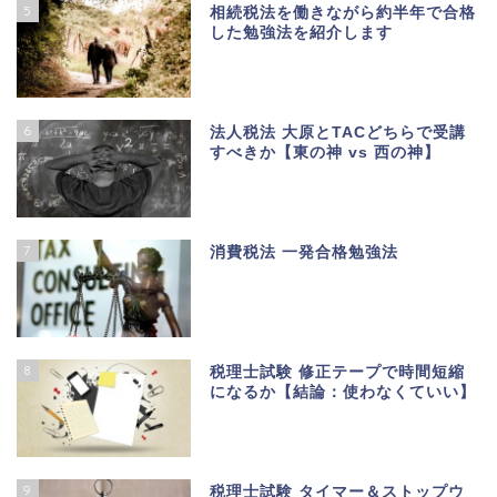
5
相続税法を働きながら約半年で合格
した勉強法を紹介します
6
法人税法 大原とTACどちらで受講
すべきか【東の神 vs 西の神】
7
消費税法 一発合格勉強法
8
税理士試験 修正テープで時間短縮
になるか【結論：使わなくていい】
9
税理士試験 タイマー＆ストップウ