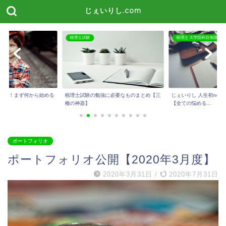
じぇいりし.com
税理士試験
税理士 大学院科目免除
たい！まず何から始める
税理士試験の勉強に必要なものまとめ【三
じぇいりし 人生初not
種の神器】
【全ての悩める...
ポートフォリオ
ポートフォリオ公開【2020年3月度】
2020年3月31日
/
2020年7月31日