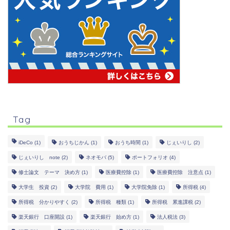
Tag
iDeCo
(1)
おうちじかん
(1)
おうち時間
(1)
じぇいりし
(2)
じぇいりし note
(2)
ネオモバ
(5)
ポートフォリオ
(4)
修士論文 テーマ 決め方
(1)
医療費控除
(1)
医療費控除 注意点
(1)
大学生 投資
(2)
大学院 費用
(1)
大学院免除
(1)
所得税
(4)
所得税 分かりやすく
(2)
所得税 種類
(1)
所得税 累進課税
(2)
楽天銀行 口座開設
(1)
楽天銀行 始め方
(1)
法人税法
(3)