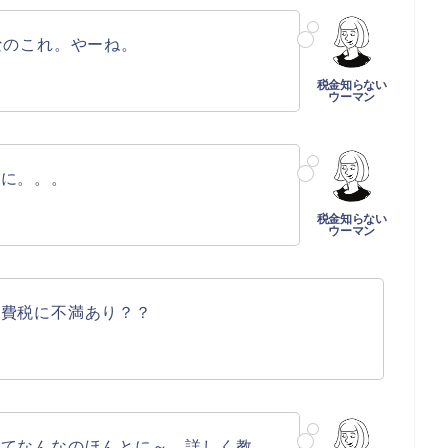
なのこれ。やーね。
のに。。。
消費税に不満あり？？
ってなんなのほんとに～。詳しく教