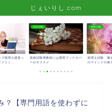
じぇいりし.com
社労士試験
税理士試験
ング税理士講座っ
資格試験用教材には透明ブックカバ
税理士試験 働
リッ...
ーがオススメ
のマインドの保ち
み？【専門用語を使わずに