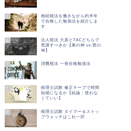
相続税法を働きながら約半年
5
で合格した勉強法を紹介しま
す
法人税法 大原とTACどちらで
6
受講すべきか【東の神 vs 西の
神】
消費税法 一発合格勉強法
7
税理士試験 修正テープで時間
8
短縮になるか【結論：使わな
くていい】
税理士試験 タイマー＆ストッ
9
プウォッチはこれ一択