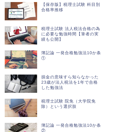
【保存版】税理士試験 科目別
10
合格率推移
税理士試験 法人税法合格の為
11
に必要な勉強時間【筆者の実
績も公開】
簿記論 一発合格勉強法10か条
12
①
損金の意味すら知らなかった
13
23歳が法人税法を1年で合格
した勉強法
税理士試験 院免（大学院免
14
除）という選択肢
簿記論 一発合格勉強法10か条
15
②