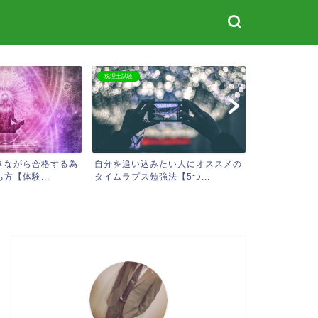
税理士試験
株式投資
きながら合格する為
自分を追い込みたい人にオススメの
20代で株式
方【体験...
タイムラプス勉強法【5つ...
ードマップ【