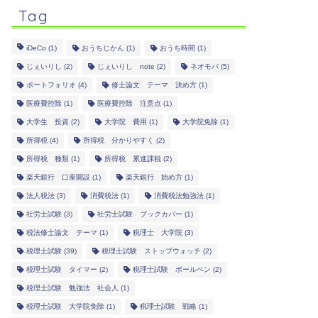
Tag
iDeCo
(1)
おうちじかん
(1)
おうち時間
(1)
じぇいりし
(2)
じぇいりし note
(2)
ネオモバ
(5)
ポートフォリオ
(4)
修士論文 テーマ 決め方
(1)
医療費控除
(1)
医療費控除 注意点
(1)
大学生 投資
(2)
大学院 費用
(1)
大学院免除
(1)
所得税
(4)
所得税 分かりやすく
(2)
所得税 種類
(1)
所得税 累進課税
(2)
楽天銀行 口座開設
(1)
楽天銀行 始め方
(1)
法人税法
(3)
消費税法
(1)
消費税法勉強法
(1)
社労士試験
(3)
社労士試験 ブックカバー
(1)
税法修士論文 テーマ
(1)
税理士 大学院
(3)
税理士試験
(39)
税理士試験 ストップウォッチ
(2)
税理士試験 タイマー
(2)
税理士試験 ボールペン
(2)
税理士試験 勉強法 社会人
(1)
税理士試験 大学院免除
(1)
税理士試験 戦略
(1)