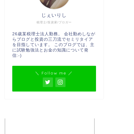
じぇいりし
税理士/投資家/ブロガー
26歳某税理士法人勤務。 会社勤めしなが
らブログと投資の三刀流でセミリタイア
を目指しています。 このブログでは、主
に試験勉強法とお金の知識について発
信:-)
＼ Follow me ／