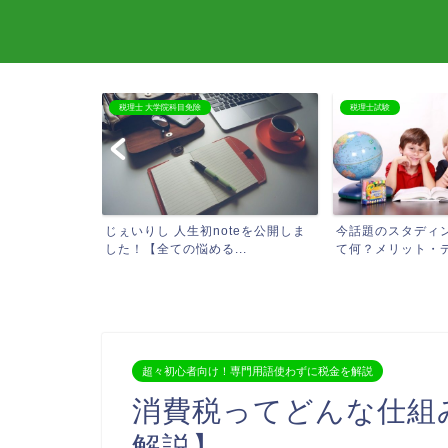
税理士 大学院科目免除
税理士試験
必要なものまと
じぇいりし 人生初noteを公開しま
今話題のスタディ
した！【全ての悩める...
て何？メリット・デメ
超々初心者向け！専門用語使わずに税金を解説
消費税ってどんな仕組
解説】