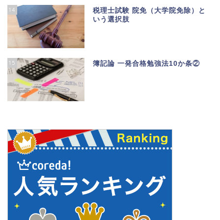
14
税理士試験 院免（大学院免除）と
いう選択肢
15
簿記論 一発合格勉強法10か条②