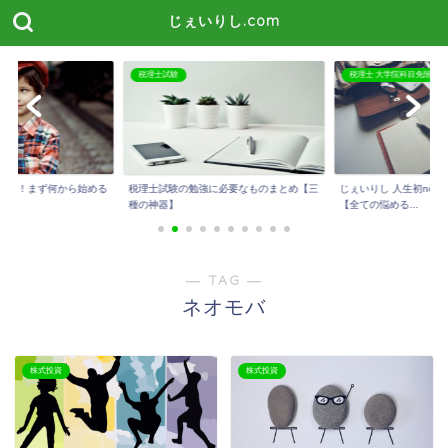
じぇいりし.com
税理士試験
税理士 大学院科目免除
たい！まず何から始める
税理士試験の勉強に必要なものまとめ【三
じぇいりし 人生初not
種の神器】
【全ての悩める...
― TAG ―
ネオモバ
株式投資
株式投資