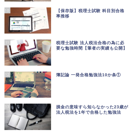
10
【保存版】税理士試験 科目別合格
率推移
11
税理士試験 法人税法合格の為に必
要な勉強時間【筆者の実績も公開】
12
簿記論 一発合格勉強法10か条①
13
損金の意味すら知らなかった23歳が
法人税法を1年で合格した勉強法