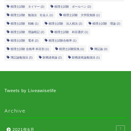
税理士試験 タイマー
(2)
税理士試験 ボールペン
(2)
税理士試験 勉強法 社会人
(1)
税理士試験 大学院免除
(1)
税理士試験 戦略
(1)
税理士試験 法人税法
(2)
税理士試験 理論
(2)
税理士試験 理論暗記
(2)
税理士試験 科目選択
(1)
税理士試験 電卓
(2)
税理士試験合格率
(1)
税理士試験 合格率 科目別
(1)
税理士試験院免
(1)
簿記論
(3)
簿記論勉強法
(2)
財務諸表論
(2)
財務諸表論勉強法
(1)
Tweets by Liveawiselife
Archive
1
2021年6月