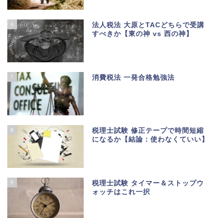
6
法人税法 大原とTACどちらで受講
すべきか【東の神 vs 西の神】
7
消費税法 一発合格勉強法
8
税理士試験 修正テープで時間短縮
になるか【結論：使わなくていい】
9
税理士試験 タイマー＆ストップウ
ォッチはこれ一択