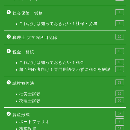
1
社会保険・労務
これだけは知っておきたい！社保・労務
1
10
税理士 大学院科目免除
15
税金・相続
これだけは知っておきたい！税金
10
超々初心者向け！専門用語使わずに税金を解説
5
72
試験勉強法
社労士試験
13
税理士試験
56
23
資産形成
ポートフォリオ
7
株式投資
11