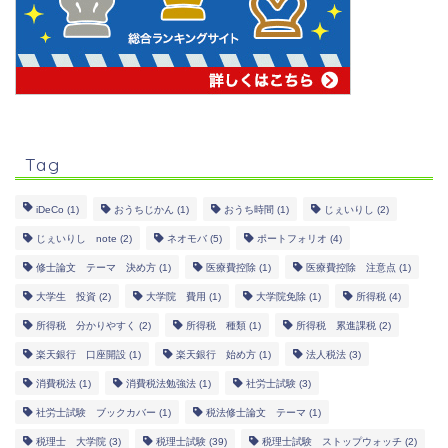
Tag
iDeCo
(1)
おうちじかん
(1)
おうち時間
(1)
じぇいりし
(2)
じぇいりし note
(2)
ネオモバ
(5)
ポートフォリオ
(4)
修士論文 テーマ 決め方
(1)
医療費控除
(1)
医療費控除 注意点
(1)
大学生 投資
(2)
大学院 費用
(1)
大学院免除
(1)
所得税
(4)
所得税 分かりやすく
(2)
所得税 種類
(1)
所得税 累進課税
(2)
楽天銀行 口座開設
(1)
楽天銀行 始め方
(1)
法人税法
(3)
消費税法
(1)
消費税法勉強法
(1)
社労士試験
(3)
社労士試験 ブックカバー
(1)
税法修士論文 テーマ
(1)
税理士 大学院
(3)
税理士試験
(39)
税理士試験 ストップウォッチ
(2)