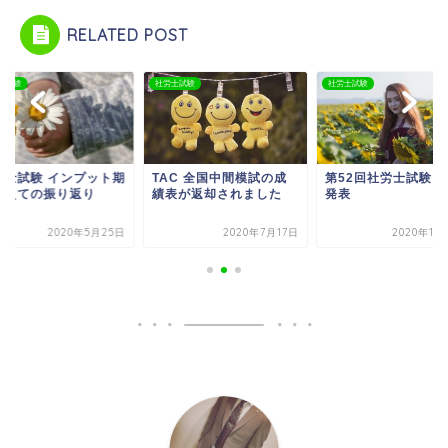
RELATED POST
士試験
社労士試験
社労士試験
労士試験 インプット期
TAC 全国中間模試の成
第52回社労士試験 
終えての振り返り
績表が返却されました
発表
2020年5月25日
2020年7月17日
2020年11