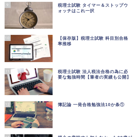
9
税理士試験 タイマー＆ストップウ
ォッチはこれ一択
10
【保存版】税理士試験 科目別合格
率推移
11
税理士試験 法人税法合格の為に必
要な勉強時間【筆者の実績も公開】
12
簿記論 一発合格勉強法10か条①