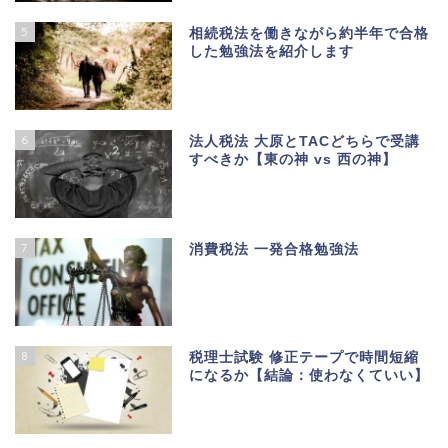
5
相続税法を働きながら約半年で合格
した勉強法を紹介します
6
法人税法 大原とTACどちらで受講
すべきか【東の神 vs 西の神】
7
消費税法 一発合格勉強法
8
税理士試験 修正テープで時間短縮
になるか【結論：使わなくていい】