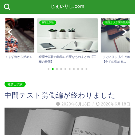
じぇいりし.com
税理士試験
税理士 大学院科目免除
たい！まず何から始める
税理士試験の勉強に必要なものまとめ【三
じぇいりし 人生初not
種の神器】
【全ての悩める...
社労士試験
中間テスト労働編が終わりました
2020年6月18日
/
2020年6月18日