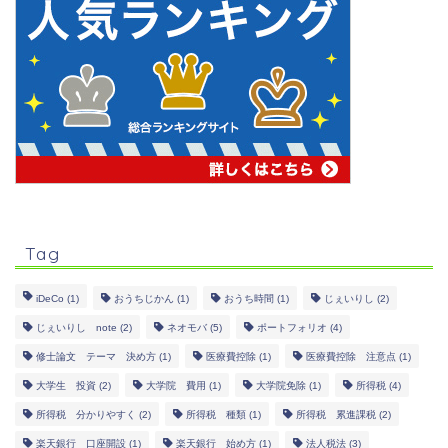
Tag
iDeCo
(1)
おうちじかん
(1)
おうち時間
(1)
じぇいりし
(2)
じぇいりし note
(2)
ネオモバ
(5)
ポートフォリオ
(4)
修士論文 テーマ 決め方
(1)
医療費控除
(1)
医療費控除 注意点
(1)
大学生 投資
(2)
大学院 費用
(1)
大学院免除
(1)
所得税
(4)
所得税 分かりやすく
(2)
所得税 種類
(1)
所得税 累進課税
(2)
楽天銀行 口座開設
(1)
楽天銀行 始め方
(1)
法人税法
(3)