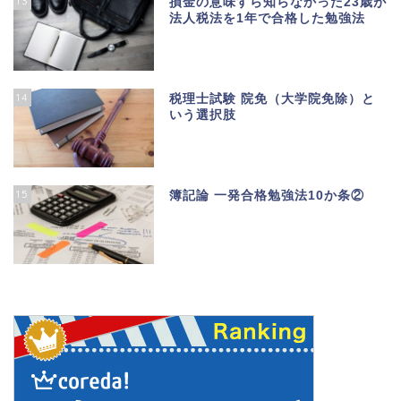
13
損金の意味すら知らなかった23歳が
法人税法を1年で合格した勉強法
14
税理士試験 院免（大学院免除）と
いう選択肢
15
簿記論 一発合格勉強法10か条②