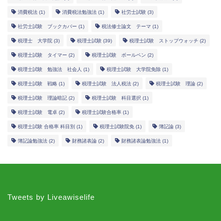
消費税法
(1)
消費税法勉強法
(1)
社労士試験
(3)
社労士試験 ブックカバー
(1)
税法修士論文 テーマ
(1)
税理士 大学院
(3)
税理士試験
(39)
税理士試験 ストップウォッチ
(2)
税理士試験 タイマー
(2)
税理士試験 ボールペン
(2)
税理士試験 勉強法 社会人
(1)
税理士試験 大学院免除
(1)
税理士試験 戦略
(1)
税理士試験 法人税法
(2)
税理士試験 理論
(2)
税理士試験 理論暗記
(2)
税理士試験 科目選択
(1)
税理士試験 電卓
(2)
税理士試験合格率
(1)
税理士試験 合格率 科目別
(1)
税理士試験院免
(1)
簿記論
(3)
簿記論勉強法
(2)
財務諸表論
(2)
財務諸表論勉強法
(1)
Tweets by Liveawiselife