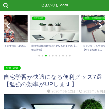
じぇいりし.com
税理士 大学院科目免除
税理士試験
に必要なものまとめ【三
じぇいりし 人生初noteを公開しました！
今話題のスタディング
【全ての悩める...
メリット・デメリッ...
社労士試験
自宅学習が快適になる便利グッズ7選
【勉強の効率がUPします】
2020年6月12日
/
2021年6月8日