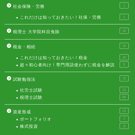
1
社会保険・労務
これだけは知っておきたい！社保・労務
1
10
税理士 大学院科目免除
15
税金・相続
これだけは知っておきたい！税金
10
超々初心者向け！専門用語使わずに税金を解説
5
72
試験勉強法
社労士試験
13
税理士試験
56
23
資産形成
ポートフォリオ
7
株式投資
11