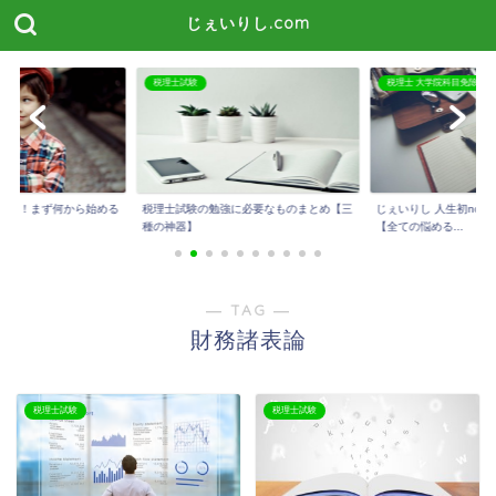
じぇいりし.com
税理士試験
税理士 大学院科目免除
たい！まず何から始める
税理士試験の勉強に必要なものまとめ【三
じぇいりし 人生初not
種の神器】
【全ての悩める...
― TAG ―
財務諸表論
税理士試験
税理士試験