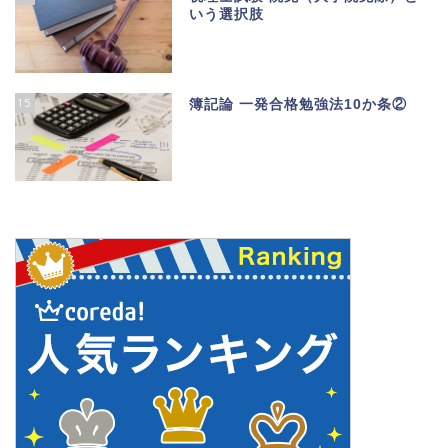
いう選択肢
15
簿記論 一発合格勉強法10か条②