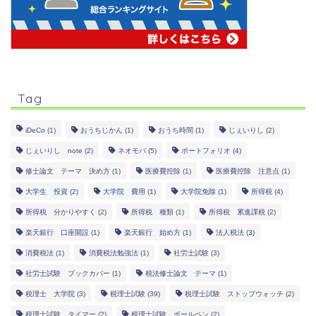
Tag
iDeCo
(1)
おうちじかん
(1)
おうち時間
(1)
じぇいりし
(2)
じぇいりし note
(2)
ネオモバ
(5)
ポートフォリオ
(4)
修士論文 テーマ 決め方
(1)
医療費控除
(1)
医療費控除 注意点
(1)
大学生 投資
(2)
大学院 費用
(1)
大学院免除
(1)
所得税
(4)
所得税 分かりやすく
(2)
所得税 種類
(1)
所得税 累進課税
(2)
楽天銀行 口座開設
(1)
楽天銀行 始め方
(1)
法人税法
(3)
消費税法
(1)
消費税法勉強法
(1)
社労士試験
(3)
社労士試験 ブックカバー
(1)
税法修士論文 テーマ
(1)
税理士 大学院
(3)
税理士試験
(39)
税理士試験 ストップウォッチ
(2)
税理士試験 タイマー
(2)
税理士試験 ボールペン
(2)