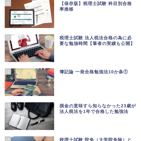
10
【保存版】税理士試験 科目別合格
率推移
11
税理士試験 法人税法合格の為に必
要な勉強時間【筆者の実績も公開】
12
簿記論 一発合格勉強法10か条①
13
損金の意味すら知らなかった23歳が
法人税法を1年で合格した勉強法
14
税理士試験 院免（大学院免除）と