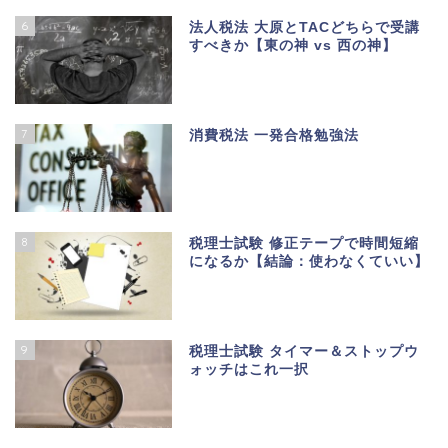
6
法人税法 大原とTACどちらで受講
すべきか【東の神 vs 西の神】
7
消費税法 一発合格勉強法
8
税理士試験 修正テープで時間短縮
になるか【結論：使わなくていい】
9
税理士試験 タイマー＆ストップウ
ォッチはこれ一択