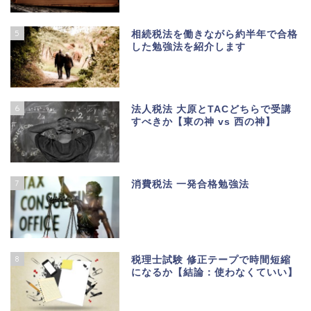
5
相続税法を働きながら約半年で合格
した勉強法を紹介します
6
法人税法 大原とTACどちらで受講
すべきか【東の神 vs 西の神】
7
消費税法 一発合格勉強法
8
税理士試験 修正テープで時間短縮
になるか【結論：使わなくていい】