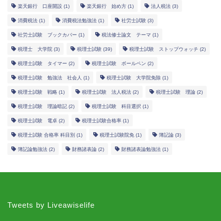
楽天銀行 口座開設
(1)
楽天銀行 始め方
(1)
法人税法
(3)
消費税法
(1)
消費税法勉強法
(1)
社労士試験
(3)
社労士試験 ブックカバー
(1)
税法修士論文 テーマ
(1)
税理士 大学院
(3)
税理士試験
(39)
税理士試験 ストップウォッチ
(2)
税理士試験 タイマー
(2)
税理士試験 ボールペン
(2)
税理士試験 勉強法 社会人
(1)
税理士試験 大学院免除
(1)
税理士試験 戦略
(1)
税理士試験 法人税法
(2)
税理士試験 理論
(2)
税理士試験 理論暗記
(2)
税理士試験 科目選択
(1)
税理士試験 電卓
(2)
税理士試験合格率
(1)
税理士試験 合格率 科目別
(1)
税理士試験院免
(1)
簿記論
(3)
簿記論勉強法
(2)
財務諸表論
(2)
財務諸表論勉強法
(1)
Tweets by Liveawiselife