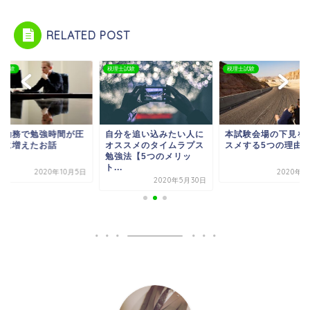
RELATED POST
士試験
税理士試験
税理士試験
宅勤務で勉強時間が圧
自分を追い込みたい人に
本試験会場の下見を
的に増えたお話
オススメのタイムラプス
スメする5つの理由
勉強法【5つのメリッ
ト...
2020年10月5日
2020年7
2020年5月30日