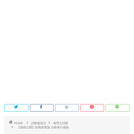
HOME
試験勉強法
税理士試験
【成績公開】財務諸表論 合格者の成績