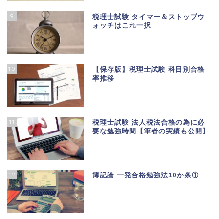
9
税理士試験 タイマー＆ストップウ
ォッチはこれ一択
10
【保存版】税理士試験 科目別合格
率推移
11
税理士試験 法人税法合格の為に必
要な勉強時間【筆者の実績も公開】
12
簿記論 一発合格勉強法10か条①