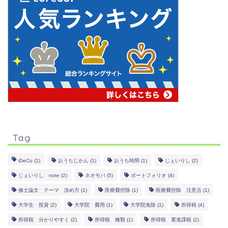
Tag
iDeCo
(1)
おうちじかん
(1)
おうち時間
(1)
じぇいりし
(2)
じぇいりし note
(2)
ネオモバ
(5)
ポートフォリオ
(4)
修士論文 テーマ 決め方
(1)
医療費控除
(1)
医療費控除 注意点
(1)
大学生 投資
(2)
大学院 費用
(1)
大学院免除
(1)
所得税
(4)
所得税 分かりやすく
(2)
所得税 種類
(1)
所得税 累進課税
(2)