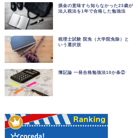
13
損金の意味すら知らなかった23歳が
法人税法を1年で合格した勉強法
14
税理士試験 院免（大学院免除）と
いう選択肢
15
簿記論 一発合格勉強法10か条②