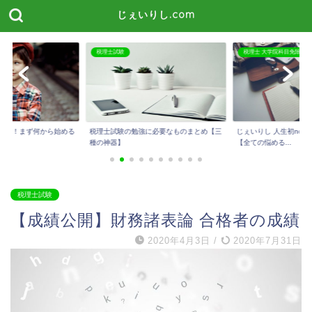
じぇいりし.com
税理士試験
税理士 大学院科目免除
たい！まず何から始める
税理士試験の勉強に必要なものまとめ【三
じぇいりし 人生初not
種の神器】
【全ての悩める...
税理士試験
【成績公開】財務諸表論 合格者の成績
2020年4月3日
/
2020年7月31日