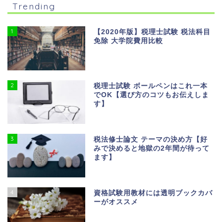
Trending
1
【2020年版】税理士試験 税法科目
免除 大学院費用比較
2
税理士試験 ボールペンはこれ一本
でOK【選び方のコツもお伝えしま
す】
3
税法修士論文 テーマの決め方【好
みで決めると地獄の2年間が待って
ます】
4
資格試験用教材には透明ブックカバ
ーがオススメ