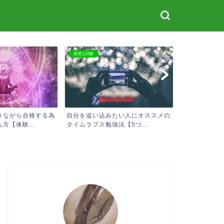
税理士試験
株式投資
きながら合格する為
自分を追い込みたい人にオススメの
20代で株式
方【体験...
タイムラプス勉強法【5つ...
ードマップ【