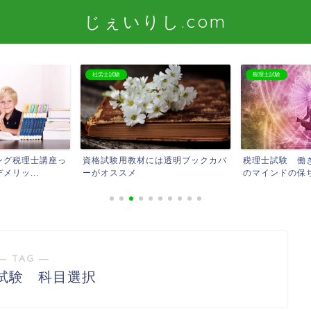
じぇいりし.com
社労士試験
税理士試験
ング税理士講座っ
資格試験用教材には透明ブックカバ
税理士試験 働
リッ...
ーがオススメ
のマインドの保ち
― TAG ―
試験 科目選択