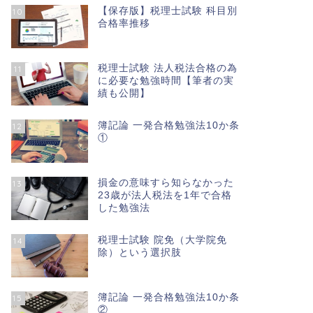
【保存版】税理士試験 科目別
10
合格率推移
税理士試験 法人税法合格の為
11
に必要な勉強時間【筆者の実
績も公開】
簿記論 一発合格勉強法10か条
12
①
損金の意味すら知らなかった
13
23歳が法人税法を1年で合格
した勉強法
税理士試験 院免（大学院免
14
除）という選択肢
簿記論 一発合格勉強法10か条
15
②