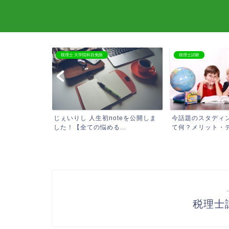
税理士 大学院科目免除
税理士試験
必要なものまと
じぇいりし 人生初noteを公開しま
今話題のスタディ
した！【全ての悩める...
て何？メリット・デメ
税理士