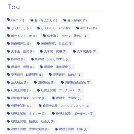
Tag
iDeCo
(1)
おうちじかん
(1)
おうち時間
(1)
じぇいりし
(2)
じぇいりし note
(2)
ネオモバ
(5)
ポートフォリオ
(4)
修士論文 テーマ 決め方
(1)
医療費控除
(1)
医療費控除 注意点
(1)
大学生 投資
(2)
大学院 費用
(1)
大学院免除
(1)
所得税
(4)
所得税 分かりやすく
(2)
所得税 種類
(1)
所得税 累進課税
(2)
楽天銀行 口座開設
(1)
楽天銀行 始め方
(1)
法人税法
(3)
消費税法
(1)
消費税法勉強法
(1)
社労士試験
(3)
社労士試験 ブックカバー
(1)
税法修士論文 テーマ
(1)
税理士 大学院
(3)
税理士試験
(39)
税理士試験 ストップウォッチ
(2)
税理士試験 タイマー
(2)
税理士試験 ボールペン
(2)
税理士試験 勉強法 社会人
(1)
税理士試験 大学院免除
(1)
税理士試験 戦略
(1)