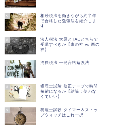
相続税法を働きながら約半年
5
で合格した勉強法を紹介しま
す
法人税法 大原とTACどちらで
6
受講すべきか【東の神 vs 西の
神】
消費税法 一発合格勉強法
7
税理士試験 修正テープで時間
8
短縮になるか【結論：使わな
くていい】
税理士試験 タイマー＆ストッ
9
プウォッチはこれ一択