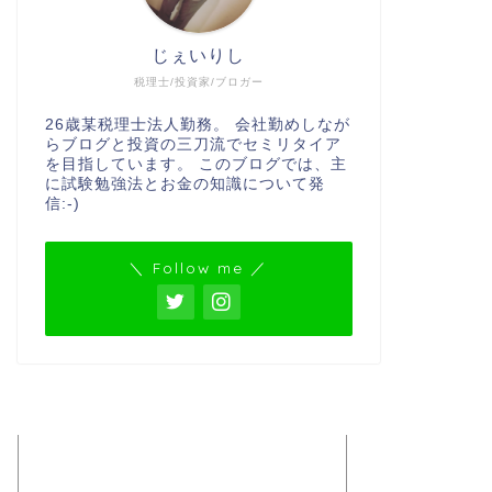
じぇいりし
税理士/投資家/ブロガー
26歳某税理士法人勤務。 会社勤めしなが
らブログと投資の三刀流でセミリタイア
を目指しています。 このブログでは、主
に試験勉強法とお金の知識について発
信:-)
＼ Follow me ／