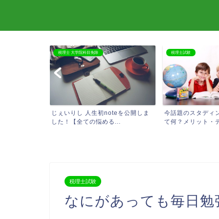
税理士 大学院科目免除
税理士試験
必要なものまと
じぇいりし 人生初noteを公開しま
今話題のスタディ
した！【全ての悩める...
て何？メリット・デメ
税理士試験
なにがあっても毎日勉