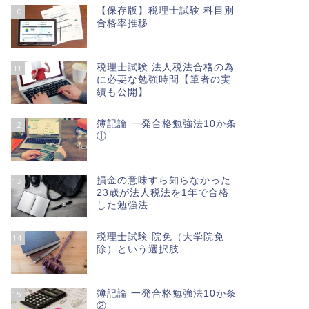
【保存版】税理士試験 科目別
10
合格率推移
税理士試験 法人税法合格の為
11
に必要な勉強時間【筆者の実
績も公開】
簿記論 一発合格勉強法10か条
12
①
損金の意味すら知らなかった
13
23歳が法人税法を1年で合格
した勉強法
税理士試験 院免（大学院免
14
除）という選択肢
簿記論 一発合格勉強法10か条
15
②