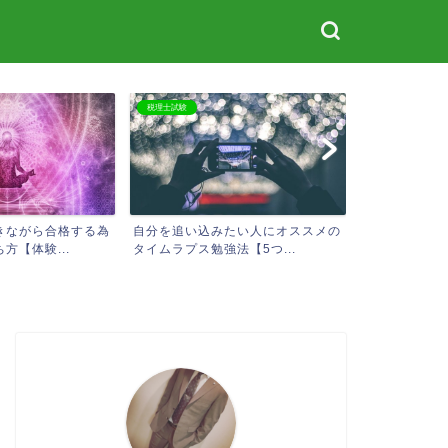
税理士試験
株式投資
きながら合格する為
自分を追い込みたい人にオススメの
20代で株式
方【体験...
タイムラプス勉強法【5つ...
ードマップ【