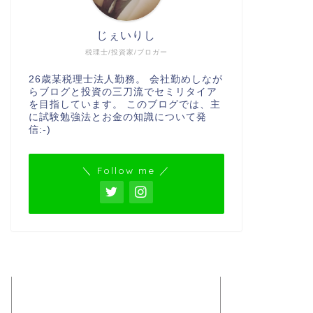
じぇいりし
税理士/投資家/ブロガー
26歳某税理士法人勤務。 会社勤めしなが
らブログと投資の三刀流でセミリタイア
を目指しています。 このブログでは、主
に試験勉強法とお金の知識について発
信:-)
＼ Follow me ／