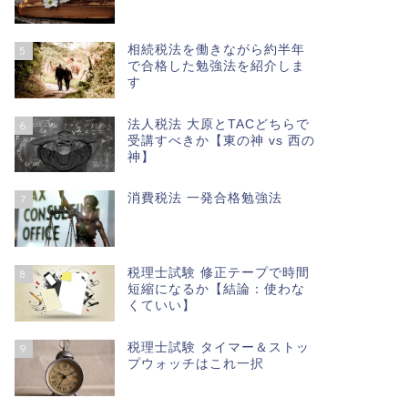
相続税法を働きながら約半年
5
で合格した勉強法を紹介しま
す
法人税法 大原とTACどちらで
6
受講すべきか【東の神 vs 西の
神】
消費税法 一発合格勉強法
7
税理士試験 修正テープで時間
8
短縮になるか【結論：使わな
くていい】
税理士試験 タイマー＆ストッ
9
プウォッチはこれ一択