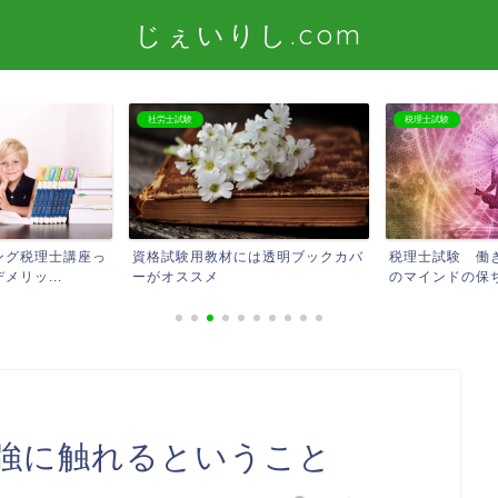
じぇいりし.com
社労士試験
税理士試験
ング税理士講座っ
資格試験用教材には透明ブックカバ
税理士試験 働
リッ...
ーがオススメ
のマインドの保ち
強に触れるということ