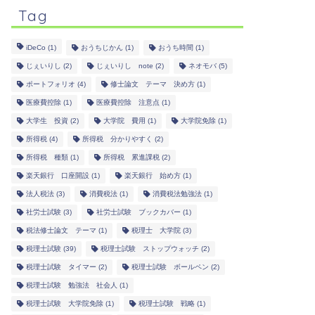
Tag
iDeCo
(1)
おうちじかん
(1)
おうち時間
(1)
じぇいりし
(2)
じぇいりし note
(2)
ネオモバ
(5)
ポートフォリオ
(4)
修士論文 テーマ 決め方
(1)
医療費控除
(1)
医療費控除 注意点
(1)
大学生 投資
(2)
大学院 費用
(1)
大学院免除
(1)
所得税
(4)
所得税 分かりやすく
(2)
所得税 種類
(1)
所得税 累進課税
(2)
楽天銀行 口座開設
(1)
楽天銀行 始め方
(1)
法人税法
(3)
消費税法
(1)
消費税法勉強法
(1)
社労士試験
(3)
社労士試験 ブックカバー
(1)
税法修士論文 テーマ
(1)
税理士 大学院
(3)
税理士試験
(39)
税理士試験 ストップウォッチ
(2)
税理士試験 タイマー
(2)
税理士試験 ボールペン
(2)
税理士試験 勉強法 社会人
(1)
税理士試験 大学院免除
(1)
税理士試験 戦略
(1)