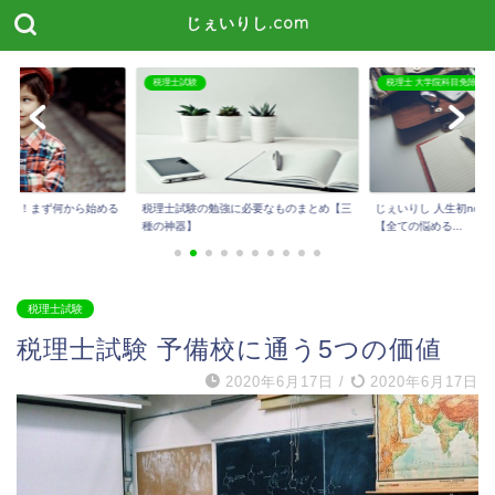
じぇいりし.com
税理士 大学院科目免除
税理士試験
に必要なものまとめ【三
じぇいりし 人生初noteを公開しました！
今話題のスタディング
【全ての悩める...
メリット・デメリッ...
税理士試験
税理士試験 予備校に通う5つの価値
2020年6月17日
/
2020年6月17日