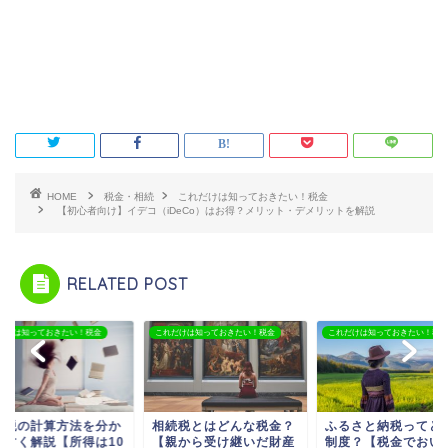
HOME
税金・相続
これだけは知っておきたい！税金
【初心者向け】イデコ（iDeCo）はお得？メリット・デメリットを解説
RELATED POST
だけは知っておきたい！税金
これだけは知っておきたい！税金
これだけは知っておきたい！税金
続税とはどんな税金？
ふるさと納税ってどんな
所得税の計算方法を
親から受け継いだ財産
制度？【税金でおいしい
りやすく解説【所得は