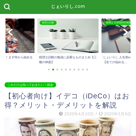
じぇいりし.com
税理士 大学院科目免除
税理士試験
に必要なものまとめ【三
じぇいりし 人生初noteを公開しました！
今話題のスタディング
【全ての悩める...
メリット・デメリッ...
これだけは知っておきたい！税金
【初心者向け】イデコ（iDeCo）はお
得？メリット・デメリットを解説
2020年4月10日
/
2020年5月4日