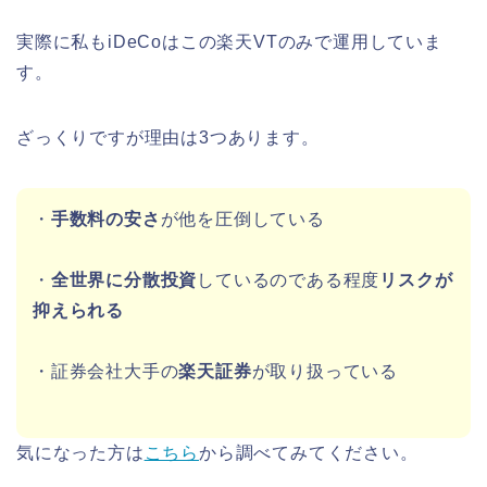
実際に私もiDeCoはこの楽天VTのみで運用していま
す。
ざっくりですが理由は3つあります。
・
手数料の安さ
が他を圧倒している
・
全世界に分散投資
しているのである程度
リスクが
抑えられる
・証券会社大手の
楽天証券
が取り扱っている
気になった方は
こちら
から調べてみてください。