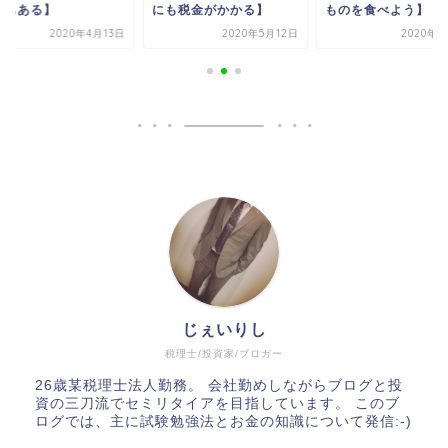
も税金がかかる】
ものを食べよう】
種類もある】
2020年5月12日
2020年5月3日
2020年4
じぇいりし
税理士/投資家/ブロガー
26歳某税理士法人勤務。 会社勤めしながらブログと投
資の三刀流でセミリタイアを目指しています。 このブ
ログでは、主に試験勉強法とお金の知識について発信:-)