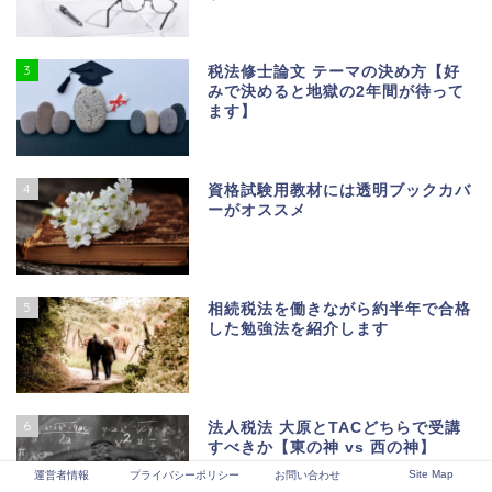
3
税法修士論文 テーマの決め方【好
みで決めると地獄の2年間が待って
ます】
4
資格試験用教材には透明ブックカバ
ーがオススメ
5
相続税法を働きながら約半年で合格
した勉強法を紹介します
6
法人税法 大原とTACどちらで受講
すべきか【東の神 vs 西の神】
Site Map
運営者情報
プライバシーポリシー
お問い合わせ