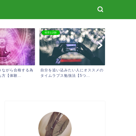
税理士試験
株式投資
きながら合格する為
自分を追い込みたい人にオススメの
20代で株式
方【体験...
タイムラプス勉強法【5つ...
ードマップ【