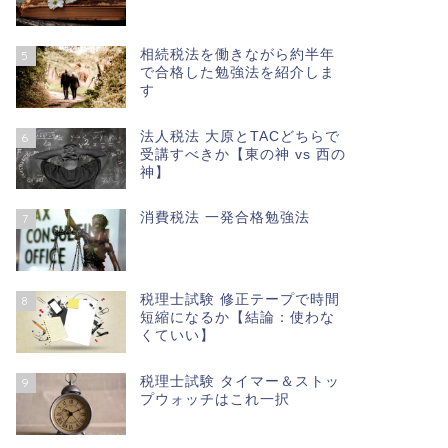
相続税法を働きながら約半年
5
で合格した勉強法を紹介しま
す
法人税法 大原とTACどちらで
6
受講すべきか【東の神 vs 西の
神】
消費税法 一発合格勉強法
7
税理士試験 修正テープで時間
8
短縮になるか【結論：使わな
くていい】
税理士試験 タイマー＆ストッ
9
プウォッチはこれ一択