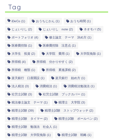
Tag
iDeCo
(1)
おうちじかん
(1)
おうち時間
(1)
じぇいりし
(2)
じぇいりし note
(2)
ネオモバ
(5)
ポートフォリオ
(4)
修士論文 テーマ 決め方
(1)
医療費控除
(1)
医療費控除 注意点
(1)
大学生 投資
(2)
大学院 費用
(1)
大学院免除
(1)
所得税
(4)
所得税 分かりやすく
(2)
所得税 種類
(1)
所得税 累進課税
(2)
楽天銀行 口座開設
(1)
楽天銀行 始め方
(1)
法人税法
(3)
消費税法
(1)
消費税法勉強法
(1)
社労士試験
(3)
社労士試験 ブックカバー
(1)
税法修士論文 テーマ
(1)
税理士 大学院
(3)
税理士試験
(39)
税理士試験 ストップウォッチ
(2)
税理士試験 タイマー
(2)
税理士試験 ボールペン
(2)
税理士試験 勉強法 社会人
(1)
税理士試験 大学院免除
(1)
税理士試験 戦略
(1)