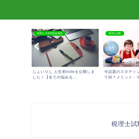
税理士 大学院科目免除
税理士試験
必要なものまと
じぇいりし 人生初noteを公開しま
今話題のスタディ
した！【全ての悩める...
て何？メリット・デメ
税理士試