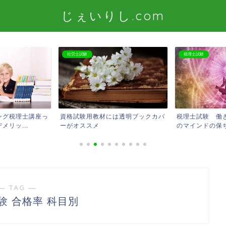
じぇいりし.com
社労士試験
税理士試験
ング税理士講座っ
資格試験用教材には透明ブックカバ
税理士試験 働
リッ...
ーがオススメ
のマインドの保ち
― TAG ―
験 合格率 科目別