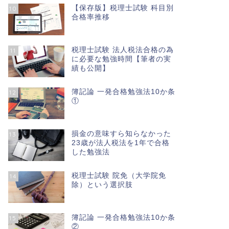
【保存版】税理士試験 科目別
10
合格率推移
税理士試験 法人税法合格の為
11
に必要な勉強時間【筆者の実
績も公開】
簿記論 一発合格勉強法10か条
12
①
損金の意味すら知らなかった
13
23歳が法人税法を1年で合格
した勉強法
税理士試験 院免（大学院免
14
除）という選択肢
簿記論 一発合格勉強法10か条
15
②