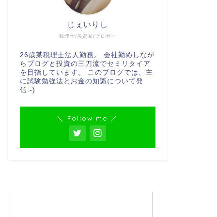
じぇいりし
税理士/投資家/ブロガー
26歳某税理士法人勤務。 会社勤めしなが
らブログと投資の三刀流でセミリタイア
を目指しています。 このブログでは、主
に試験勉強法とお金の知識について発
信:-)
＼ Follow me ／