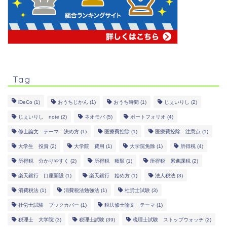
Tag
iDeCo
(1)
おうちじかん
(1)
おうち時間
(1)
じぇいりし
(2)
じぇいりし note
(2)
ネオモバ
(5)
ポートフォリオ
(4)
修士論文 テーマ 決め方
(1)
医療費控除
(1)
医療費控除 注意点
(1)
大学生 投資
(2)
大学院 費用
(1)
大学院免除
(1)
所得税
(4)
所得税 分かりやすく
(2)
所得税 種類
(1)
所得税 累進課税
(2)
楽天銀行 口座開設
(1)
楽天銀行 始め方
(1)
法人税法
(3)
消費税法
(1)
消費税法勉強法
(1)
社労士試験
(3)
社労士試験 ブックカバー
(1)
税法修士論文 テーマ
(1)
税理士 大学院
(3)
税理士試験
(39)
税理士試験 ストップウォッチ
(2)