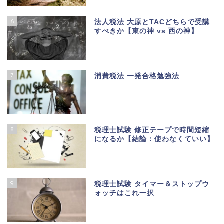
6
法人税法 大原とTACどちらで受講
すべきか【東の神 vs 西の神】
7
消費税法 一発合格勉強法
8
税理士試験 修正テープで時間短縮
になるか【結論：使わなくていい】
9
税理士試験 タイマー＆ストップウ
ォッチはこれ一択