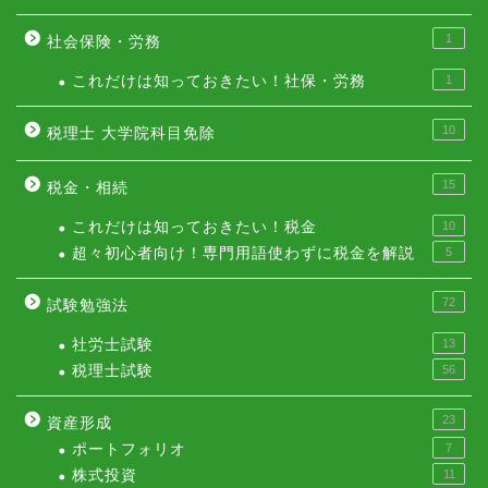
1
社会保険・労務
これだけは知っておきたい！社保・労務
1
10
税理士 大学院科目免除
15
税金・相続
これだけは知っておきたい！税金
10
超々初心者向け！専門用語使わずに税金を解説
5
72
試験勉強法
社労士試験
13
税理士試験
56
23
資産形成
ポートフォリオ
7
株式投資
11