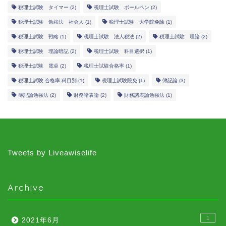
税理士試験 タイマー
(2)
税理士試験 ボールペン
(2)
税理士試験 勉強法 社会人
(1)
税理士試験 大学院免除
(1)
税理士試験 戦略
(1)
税理士試験 法人税法
(2)
税理士試験 理論
(2)
税理士試験 理論暗記
(2)
税理士試験 科目選択
(1)
税理士試験 電卓
(2)
税理士試験合格率
(1)
税理士試験 合格率 科目別
(1)
税理士試験院免
(1)
簿記論
(3)
簿記論勉強法
(2)
財務諸表論
(2)
財務諸表論勉強法
(1)
Tweets by Liveawiselife
Archive
1
2021年6月