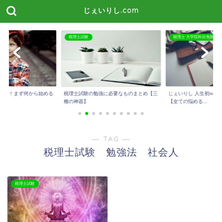
じぇいりし.com
税理士試験
税理士 大学院科目免除
たい！まず何から始める
税理士試験の勉強に必要なものまとめ【三
じぇいりし 人生初not
種の神器】
【全ての悩める...
― TAG ―
税理士試験 勉強法 社会人
税理士試験