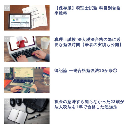
10
【保存版】税理士試験 科目別合格
率推移
11
税理士試験 法人税法合格の為に必
要な勉強時間【筆者の実績も公開】
12
簿記論 一発合格勉強法10か条①
13
損金の意味すら知らなかった23歳が
法人税法を1年で合格した勉強法