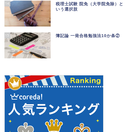
14
税理士試験 院免（大学院免除）と
いう選択肢
15
簿記論 一発合格勉強法10か条②