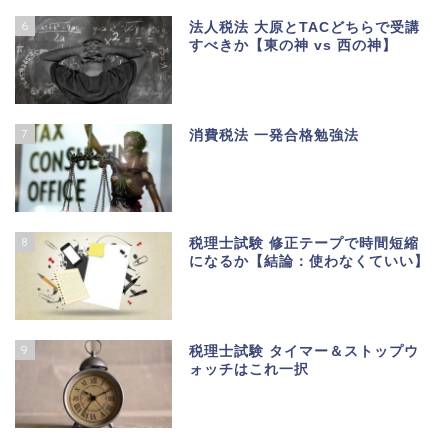
6
法人税法 大原とTACどちらで受講
すべきか【東の神 vs 西の神】
7
消費税法 一発合格勉強法
8
税理士試験 修正テープで時間短縮
になるか【結論：使わなくていい】
9
税理士試験 タイマー＆ストップウ
ォッチはこれ一択