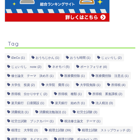
Tag
iDeCo
(1)
おうちじかん
(1)
おうち時間
(1)
じぇいりし
(2)
じぇいりし note
(2)
ネオモバ
(5)
ポートフォリオ
(4)
修士論文 テーマ 決め方
(1)
医療費控除
(1)
医療費控除 注意点
(1)
大学生 投資
(2)
大学院 費用
(1)
大学院免除
(1)
所得税
(4)
所得税 分かりやすく
(2)
所得税 種類
(1)
所得税 累進課税
(2)
楽天銀行 口座開設
(1)
楽天銀行 始め方
(1)
法人税法
(3)
消費税法
(1)
消費税法勉強法
(1)
社労士試験
(3)
社労士試験 ブックカバー
(1)
税法修士論文 テーマ
(1)
税理士 大学院
(3)
税理士試験
(39)
税理士試験 ストップウォッチ
(2)
税理士試験 タイマー
(2)
税理士試験 ボールペン
(2)