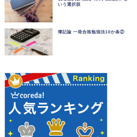
いう選択肢
15
簿記論 一発合格勉強法10か条②