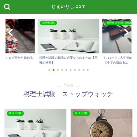
じぇいりし.com
税理士試験
税理士 大学院科目免除
たい！まず何から始める
税理士試験の勉強に必要なものまとめ【三
じぇいりし 人生初not
種の神器】
【全ての悩める...
― TAG ―
税理士試験 ストップウォッチ
税理士試験
税理士試験