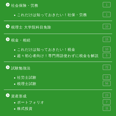
1
社会保険・労務
これだけは知っておきたい！社保・労務
1
10
税理士 大学院科目免除
15
税金・相続
これだけは知っておきたい！税金
10
超々初心者向け！専門用語使わずに税金を解説
5
72
試験勉強法
社労士試験
13
税理士試験
56
23
資産形成
ポートフォリオ
7
株式投資
11