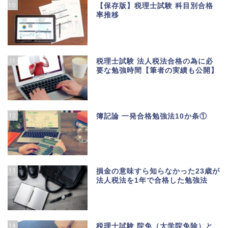
10
【保存版】税理士試験 科目別合格
率推移
11
税理士試験 法人税法合格の為に必
要な勉強時間【筆者の実績も公開】
12
簿記論 一発合格勉強法10か条①
13
損金の意味すら知らなかった23歳が
法人税法を1年で合格した勉強法
14
税理士試験 院免（大学院免除）と