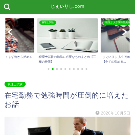
じぇいりし.com
税理士 大学院科目免除
税理士試験
に必要なものまとめ【三
じぇいりし 人生初noteを公開しました！
今話題のスタディング
【全ての悩める...
メリット・デメリッ...
税理士試験
在宅勤務で勉強時間が圧倒的に増えた
お話
2020年10月5日