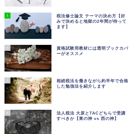
3
税法修士論文 テーマの決め方【好
みで決めると地獄の2年間が待って
ます】
4
資格試験用教材には透明ブックカバ
ーがオススメ
5
相続税法を働きながら約半年で合格
した勉強法を紹介します
6
法人税法 大原とTACどちらで受講
すべきか【東の神 vs 西の神】