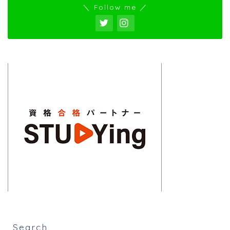
＼ Follow me ／
Search