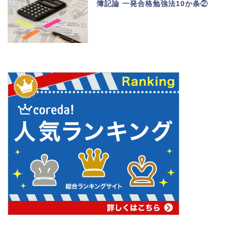
15
簿記論 一発合格勉強法10か条②