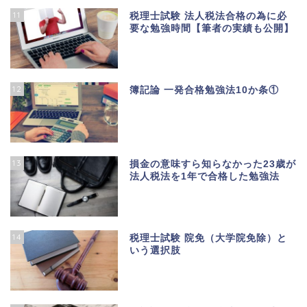
11
税理士試験 法人税法合格の為に必
要な勉強時間【筆者の実績も公開】
12
簿記論 一発合格勉強法10か条①
13
損金の意味すら知らなかった23歳が
法人税法を1年で合格した勉強法
14
税理士試験 院免（大学院免除）と
いう選択肢