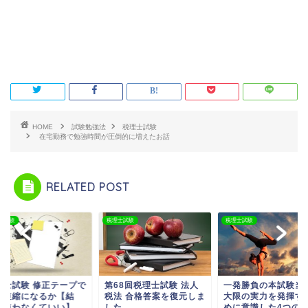
HOME
試験勉強法
税理士試験
在宅勤務で勉強時間が圧倒的に増えたお話
RELATED POST
士試験
税理士試験
税理士試験
68回税理士試験 法人
一発勝負の本試験当日 最
税理士試験 修正テー
法 合格答案を復元しま
大限の実力を発揮するた
時間短縮になるか【
た
めに意識した4つのこ...
論：使わなくていい