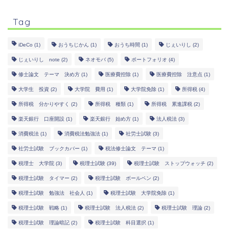
Tag
iDeCo
(1)
おうちじかん
(1)
おうち時間
(1)
じぇいりし
(2)
じぇいりし note
(2)
ネオモバ
(5)
ポートフォリオ
(4)
修士論文 テーマ 決め方
(1)
医療費控除
(1)
医療費控除 注意点
(1)
大学生 投資
(2)
大学院 費用
(1)
大学院免除
(1)
所得税
(4)
所得税 分かりやすく
(2)
所得税 種類
(1)
所得税 累進課税
(2)
楽天銀行 口座開設
(1)
楽天銀行 始め方
(1)
法人税法
(3)
消費税法
(1)
消費税法勉強法
(1)
社労士試験
(3)
社労士試験 ブックカバー
(1)
税法修士論文 テーマ
(1)
税理士 大学院
(3)
税理士試験
(39)
税理士試験 ストップウォッチ
(2)
税理士試験 タイマー
(2)
税理士試験 ボールペン
(2)
税理士試験 勉強法 社会人
(1)
税理士試験 大学院免除
(1)
税理士試験 戦略
(1)
税理士試験 法人税法
(2)
税理士試験 理論
(2)
税理士試験 理論暗記
(2)
税理士試験 科目選択
(1)