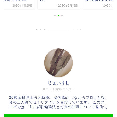
2020年5月18日
2020年6月16日
2020年4月
じぇいりし
税理士/投資家/ブロガー
26歳某税理士法人勤務。 会社勤めしながらブログと投
資の三刀流でセミリタイアを目指しています。 このブ
ログでは、主に試験勉強法とお金の知識について発信:-)