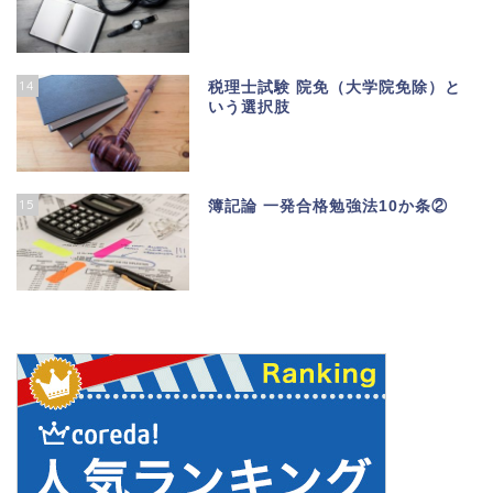
14
税理士試験 院免（大学院免除）と
いう選択肢
15
簿記論 一発合格勉強法10か条②