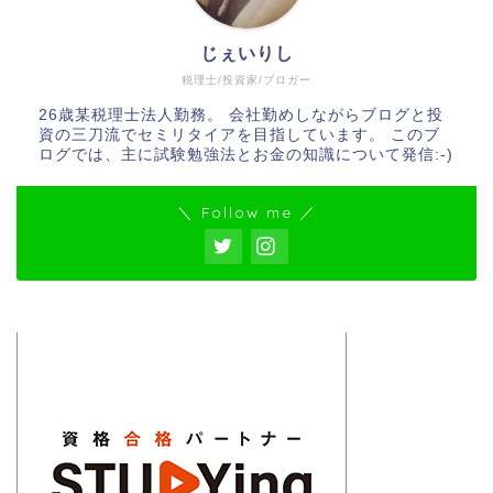
じぇいりし
税理士/投資家/ブロガー
26歳某税理士法人勤務。 会社勤めしながらブログと投
資の三刀流でセミリタイアを目指しています。 このブ
ログでは、主に試験勉強法とお金の知識について発信:-)
＼ Follow me ／