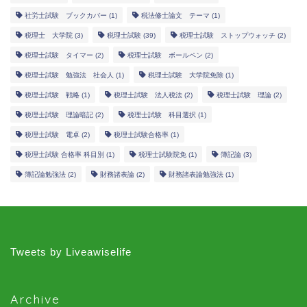
社労士試験 ブックカバー
(1)
税法修士論文 テーマ
(1)
税理士 大学院
(3)
税理士試験
(39)
税理士試験 ストップウォッチ
(2)
税理士試験 タイマー
(2)
税理士試験 ボールペン
(2)
税理士試験 勉強法 社会人
(1)
税理士試験 大学院免除
(1)
税理士試験 戦略
(1)
税理士試験 法人税法
(2)
税理士試験 理論
(2)
税理士試験 理論暗記
(2)
税理士試験 科目選択
(1)
税理士試験 電卓
(2)
税理士試験合格率
(1)
税理士試験 合格率 科目別
(1)
税理士試験院免
(1)
簿記論
(3)
簿記論勉強法
(2)
財務諸表論
(2)
財務諸表論勉強法
(1)
Tweets by Liveawiselife
Archive