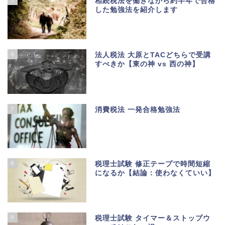
相続税法を働きながら約半年で合格
した勉強法を紹介します
6
法人税法 大原とTACどちらで受講
すべきか【東の神 vs 西の神】
7
消費税法 一発合格勉強法
8
税理士試験 修正テープで時間短縮
になるか【結論：使わなくていい】
9
税理士試験 タイマー＆ストップウ