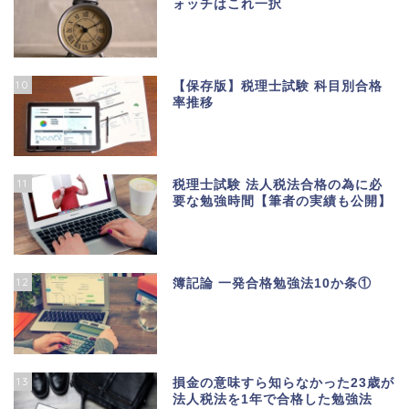
ォッチはこれ一択
10
【保存版】税理士試験 科目別合格
率推移
11
税理士試験 法人税法合格の為に必
要な勉強時間【筆者の実績も公開】
12
簿記論 一発合格勉強法10か条①
13
損金の意味すら知らなかった23歳が
法人税法を1年で合格した勉強法