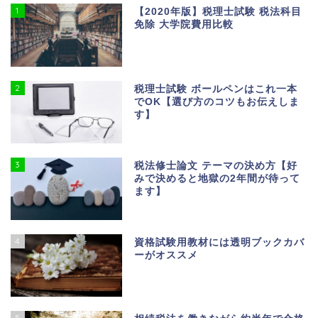
1
【2020年版】税理士試験 税法科目
免除 大学院費用比較
2
税理士試験 ボールペンはこれ一本
でOK【選び方のコツもお伝えしま
す】
3
税法修士論文 テーマの決め方【好
みで決めると地獄の2年間が待って
ます】
4
資格試験用教材には透明ブックカバ
ーがオススメ
5