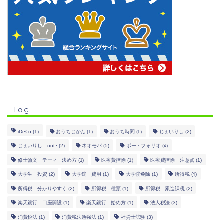
Tag
iDeCo
(1)
おうちじかん
(1)
おうち時間
(1)
じぇいりし
(2)
じぇいりし note
(2)
ネオモバ
(5)
ポートフォリオ
(4)
修士論文 テーマ 決め方
(1)
医療費控除
(1)
医療費控除 注意点
(1)
大学生 投資
(2)
大学院 費用
(1)
大学院免除
(1)
所得税
(4)
所得税 分かりやすく
(2)
所得税 種類
(1)
所得税 累進課税
(2)
楽天銀行 口座開設
(1)
楽天銀行 始め方
(1)
法人税法
(3)
消費税法
(1)
消費税法勉強法
(1)
社労士試験
(3)