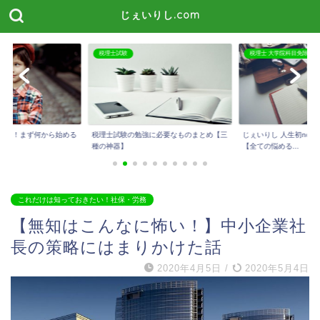
じぇいりし.com
税理士 大学院科目免除
税理士試験
に必要なものまとめ【三
じぇいりし 人生初noteを公開しました！
今話題のスタディング
【全ての悩める...
メリット・デメリッ...
これだけは知っておきたい！社保・労務
【無知はこんなに怖い！】中小企業社
長の策略にはまりかけた話
2020年4月5日
/
2020年5月4日