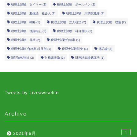
税理士試験 タイマー
(2)
税理士試験 ボールペン
(2)
税理士試験 勉強法 社会人
(1)
税理士試験 大学院免除
(1)
税理士試験 戦略
(1)
税理士試験 法人税法
(2)
税理士試験 理論
(2)
税理士試験 理論暗記
(2)
税理士試験 科目選択
(1)
税理士試験 電卓
(2)
税理士試験合格率
(1)
税理士試験 合格率 科目別
(1)
税理士試験院免
(1)
簿記論
(3)
簿記論勉強法
(2)
財務諸表論
(2)
財務諸表論勉強法
(1)
Tweets by Liveawiselife
Archive
1
2021年6月