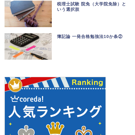
14
税理士試験 院免（大学院免除）と
いう選択肢
15
簿記論 一発合格勉強法10か条②