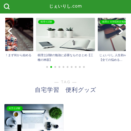
じぇいりし.com
税理士試験
税理士 大学院科目免除
たい！まず何から始める
税理士試験の勉強に必要なものまとめ【三
じぇいりし 人生初not
種の神器】
【全ての悩める...
― TAG ―
自宅学習 便利グッズ
社労士試験