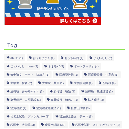
Tag
iDeCo
(1)
おうちじかん
(1)
おうち時間
(1)
じぇいりし
(2)
じぇいりし note
(2)
ネオモバ
(5)
ポートフォリオ
(4)
修士論文 テーマ 決め方
(1)
医療費控除
(1)
医療費控除 注意点
(1)
大学生 投資
(2)
大学院 費用
(1)
大学院免除
(1)
所得税
(4)
所得税 分かりやすく
(2)
所得税 種類
(1)
所得税 累進課税
(2)
楽天銀行 口座開設
(1)
楽天銀行 始め方
(1)
法人税法
(3)
消費税法
(1)
消費税法勉強法
(1)
社労士試験
(3)
社労士試験 ブックカバー
(1)
税法修士論文 テーマ
(1)
税理士 大学院
(3)
税理士試験
(39)
税理士試験 ストップウォッチ
(2)