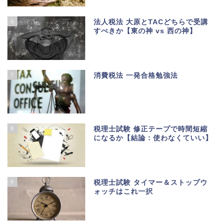
6
法人税法 大原とTACどちらで受講
すべきか【東の神 vs 西の神】
7
消費税法 一発合格勉強法
8
税理士試験 修正テープで時間短縮
になるか【結論：使わなくていい】
9
税理士試験 タイマー＆ストップウ
ォッチはこれ一択