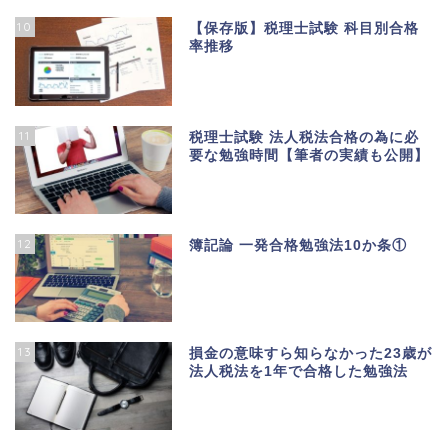
10
【保存版】税理士試験 科目別合格
率推移
11
税理士試験 法人税法合格の為に必
要な勉強時間【筆者の実績も公開】
12
簿記論 一発合格勉強法10か条①
13
損金の意味すら知らなかった23歳が
法人税法を1年で合格した勉強法