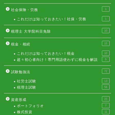
1
社会保険・労務
これだけは知っておきたい！社保・労務
1
10
税理士 大学院科目免除
15
税金・相続
これだけは知っておきたい！税金
10
超々初心者向け！専門用語使わずに税金を解説
5
72
試験勉強法
社労士試験
13
税理士試験
56
23
資産形成
ポートフォリオ
7
株式投資
11